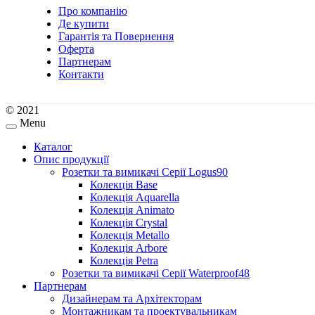
Про компанію
Де купити
Гарантія та Повернення
Оферта
Партнерам
Контакти
© 2021
Menu
Каталог
Опис продукції
Розетки та вимикачі Серії Logus90
Колекція Base
Колекція Aquarella
Колекція Animato
Колекція Crystal
Колекція Metallo
Колекція Arbore
Колекція Petra
Розетки та вимикачі Серії Waterproof48
Партнерам
Дизайнерам та Архітекторам
Монтажникам та проектувальникам