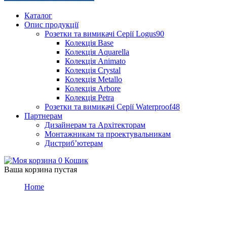
Каталог
Опис продукції
Розетки та вимикачі Серії Logus90
Колекція Base
Колекція Aquarella
Колекція Animato
Колекція Crystal
Колекція Metallo
Колекція Arbore
Колекція Petra
Розетки та вимикачі Серії Waterproof48
Партнерам
Дизайнерам та Архітекторам
Монтажникам та проектувальникам
Дистриб’ютерам
0
Кошик
Ваша корзина пустая
Home
Testimonial
Testimonial