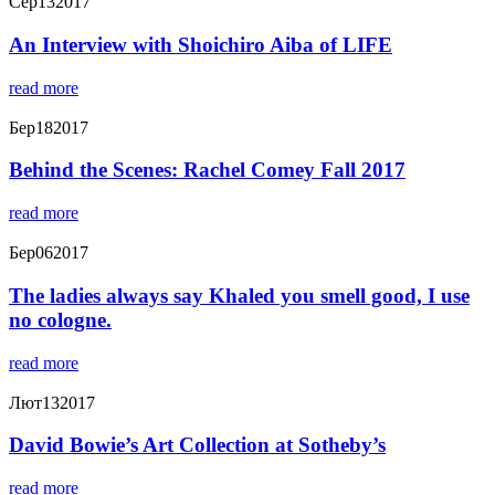
Сер
13
2017
An Interview with Shoichiro Aiba of LIFE
read more
Бер
18
2017
Behind the Scenes: Rachel Comey Fall 2017
read more
Бер
06
2017
The ladies always say Khaled you smell good, I use
no cologne.
read more
Лют
13
2017
David Bowie’s Art Collection at Sotheby’s
read more