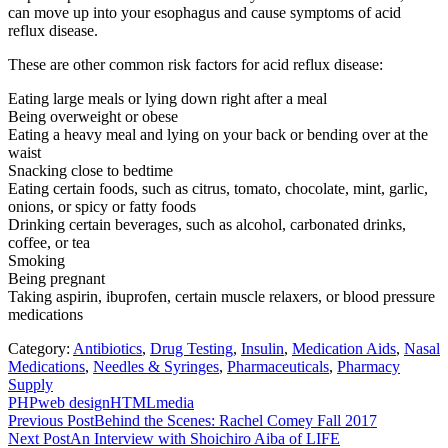
can move up into your esophagus and cause symptoms of acid
reflux disease.
These are other common risk factors for acid reflux disease:
Eating large meals or lying down right after a meal
Being overweight or obese
Eating a heavy meal and lying on your back or bending over at the
waist
Snacking close to bedtime
Eating certain foods, such as citrus, tomato, chocolate, mint, garlic,
onions, or spicy or fatty foods
Drinking certain beverages, such as alcohol, carbonated drinks,
coffee, or tea
Smoking
Being pregnant
Taking aspirin, ibuprofen, certain muscle relaxers, or blood pressure
medications
Category:
Antibiotics
,
Drug Testing
,
Insulin
,
Medication Aids
,
Nasal
Medications
,
Needles & Syringes
,
Pharmaceuticals
,
Pharmacy
Supply
PHP
web design
HTML
media
Post
Previous Post
Behind the Scenes: Rachel Comey Fall 2017
Next Post
An Interview with Shoichiro Aiba of LIFE
navigation