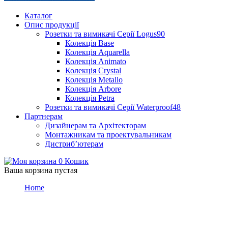
Каталог
Опис продукції
Розетки та вимикачі Серії Logus90
Колекція Base
Колекція Aquarella
Колекція Animato
Колекція Crystal
Колекція Metallo
Колекція Arbore
Колекція Petra
Розетки та вимикачі Серії Waterproof48
Партнерам
Дизайнерам та Архітекторам
Монтажникам та проектувальникам
Дистриб’ютерам
0
Кошик
Ваша корзина пустая
Home
Element Progress Bar
Element Progress Bar