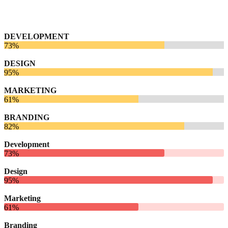
DEVELOPMENT
73%
DESIGN
95%
MARKETING
61%
BRANDING
82%
Development
73%
Design
95%
Marketing
61%
Branding