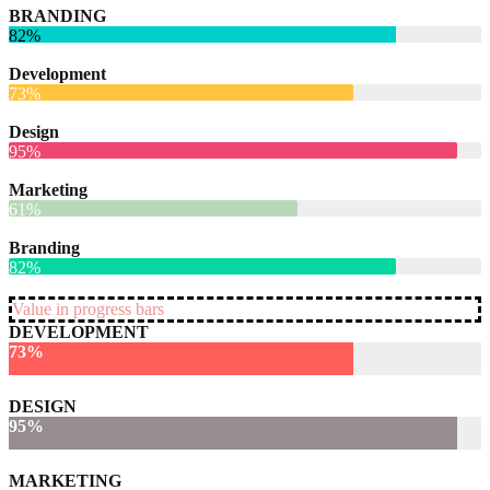
BRANDING
82%
Development
73%
Design
95%
Marketing
61%
Branding
82%
Value in progress bars
DEVELOPMENT
73%
DESIGN
95%
MARKETING